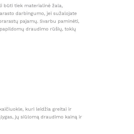
 būti tiek materialinė žala,
arasto darbingumo, jei sužalojate
prarastų pajamų. Svarbu paminėti,
ų papildomų draudimo rūšių, tokių
iuokle, kuri leidžia greitai ir
sąlygas, jų siūlomą draudimo kainą ir