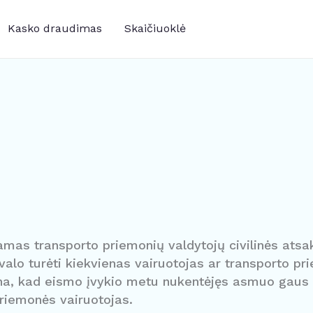
Kasko draudimas
Skaičiuoklė
amas transporto priemonių valdytojų civilinės at
valo turėti kiekvienas vairuotojas ar transporto p
na, kad eismo įvykio metu nukentėjęs asmuo gaus
priemonės vairuotojas.