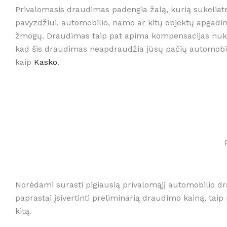
Privalomasis draudimas padengia žalą, kurią sukeliate 
pavyzdžiui, automobilio, namo ar kitų objektų apgadin
žmogų. Draudimas taip pat apima kompensacijas nuken
kad šis draudimas neapdraudžia jūsų pačių automobilio
kaip
Kasko
.
Norėdami surasti pigiausią privalomąjį automobilio dra
paprastai įsivertinti preliminarią draudimo kainą, taip
kitą.