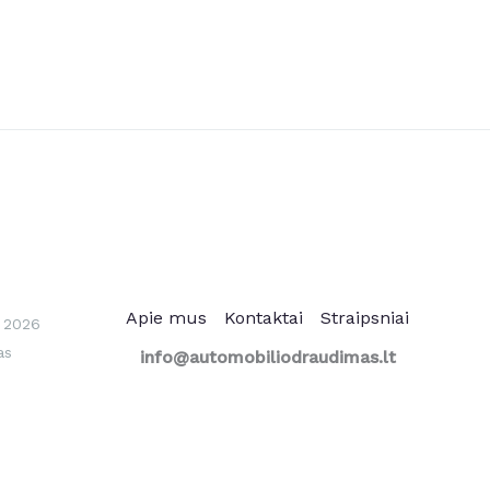
Apie mus
Kontaktai
Straipsniai
 2026
as
info@automobiliodraudimas.lt