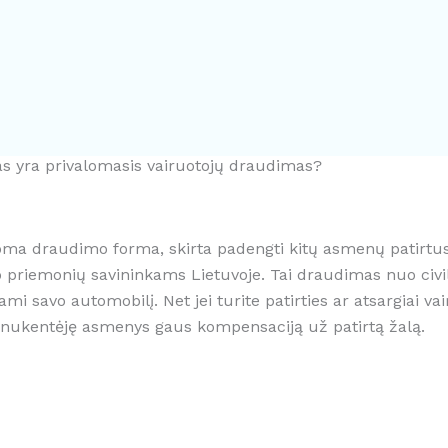
s yra privalomasis vairuotojų draudimas?
loma draudimo forma, skirta padengti kitų asmenų patirtus 
o priemonių savininkams Lietuvoje. Tai draudimas nuo civi
mi savo automobilį. Net jei turite patirties ar atsargiai vai
 nukentėję asmenys gaus kompensaciją už patirtą žalą.