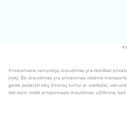
Ka
Privalomasis vairuotojų draudimas yra teisiškai priva
įvykį. Šis draudimas yra privalomas visiems transport
galite padaryti kitų žmonių turtui ar sveikatai, vairuoda
bet kam, todėl privalomasis draudimas užtikrina, kad