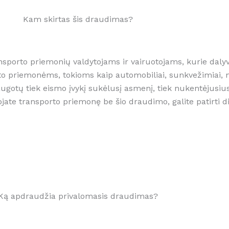
Kam skirtas šis draudimas?
nsporto priemonių valdytojams ir vairuotojams, kurie dalyv
 priemonėms, tokioms kaip automobiliai, sunkvežimiai, mo
otų tiek eismo įvykį sukėlusį asmenį, tiek nukentėjusius,
ojate transporto priemonę be šio draudimo, galite patirti did
Ką apdraudžia privalomasis draudimas?