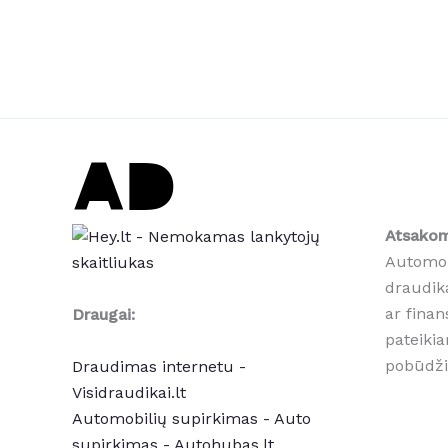
Atsakom
Automob
draudik
ar finan
Draugai:
pateikia
pobūdži
Draudimas internetu -
Visidraudikai.lt
Automobilių supirkimas - Auto
supirkimas - Autohubas.lt