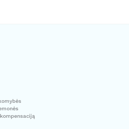
sakomybės
riemonės
 kompensaciją