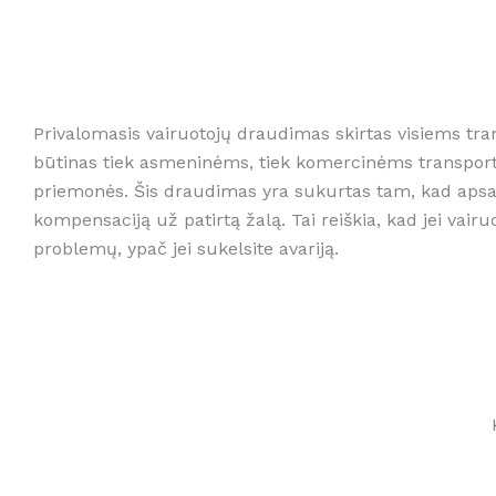
Privalomasis vairuotojų draudimas skirtas visiems tra
būtinas tiek asmeninėms, tiek komercinėms transporto
priemonės. Šis draudimas yra sukurtas tam, kad apsaug
kompensaciją už patirtą žalą. Tai reiškia, kad jei vairu
problemų, ypač jei sukelsite avariją.