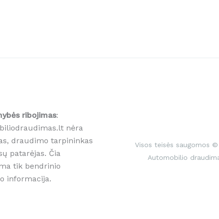
ybės ribojimas
:
iliodraudimas.lt nėra
as, draudimo tarpininkas
Visos teisės saugomos ©
sų patarėjas. Čia
Automobilio draudim
ma tik bendrinio
o informacija.