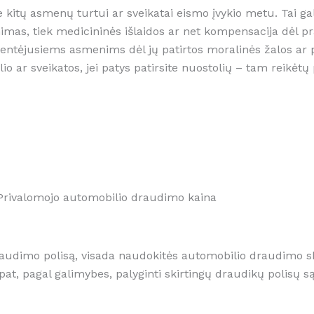
kitų asmenų turtui ar sveikatai eismo įvykio metu. Tai gali
imas, tiek medicininės išlaidos ar net kompensacija dėl pr
tėjusiems asmenims dėl jų patirtos moralinės žalos ar 
 ar sveikatos, jei patys patirsite nuostolių – tam reikėt
Privalomojo automobilio draudimo kaina
udimo polisą, visada naudokitės automobilio draudimo skaič
 pat, pagal galimybes, palyginti skirtingų draudikų polisų 