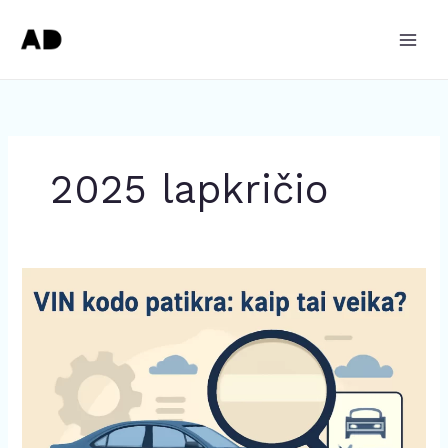
Pereiti
prie
turinio
2025 lapkričio
VIN
kodo
patikra:
kaip
tai
veikia?