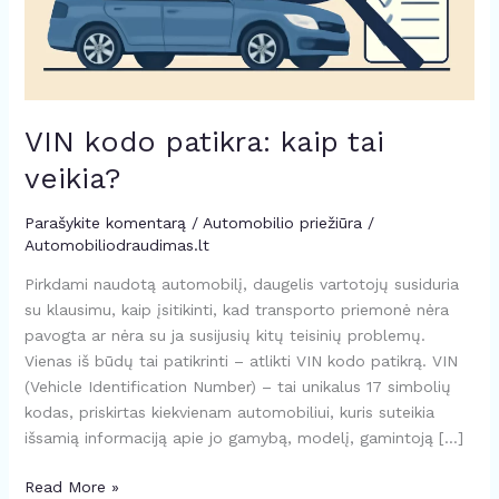
VIN kodo patikra: kaip tai
veikia?
Parašykite komentarą
/
Automobilio priežiūra
/
Automobiliodraudimas.lt
Pirkdami naudotą automobilį, daugelis vartotojų susiduria
su klausimu, kaip įsitikinti, kad transporto priemonė nėra
pavogta ar nėra su ja susijusių kitų teisinių problemų.
Vienas iš būdų tai patikrinti – atlikti VIN kodo patikrą. VIN
(Vehicle Identification Number) – tai unikalus 17 simbolių
kodas, priskirtas kiekvienam automobiliui, kuris suteikia
išsamią informaciją apie jo gamybą, modelį, gamintoją […]
Read More »